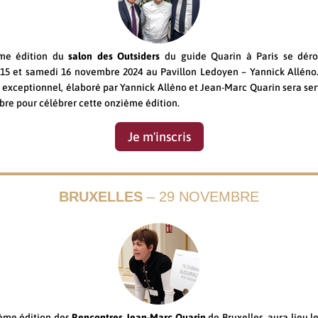
me édition du
salon des Outsiders
du guide Quarin à Paris se dérou
15 et samedi 16 novembre 2024 au Pavillon Ledoyen – Yannick Alléno
 exceptionnel, élaboré par Yannick Alléno et Jean-Marc Quarin sera serv
re pour célébrer cette onzième édition.
Je m'inscris
BRUXELLES
– 29 NOVEMBRE
ème édition des
Rencontres Jean-Marc Quarin
de Bruxelles, aura lieu l