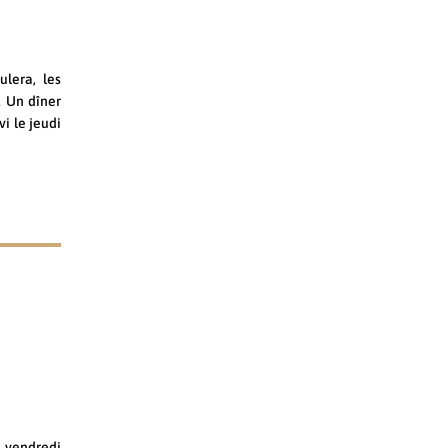
lera, les
. Un dîner
i le jeudi
e vendredi