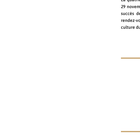
29 novemb
succès d
rendez-v
culture d