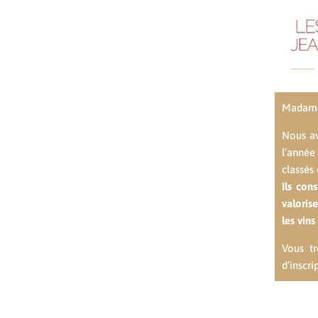
Madame
Nous av
l’année
classés 
Ils con
valoris
les vin
Vous tr
d’inscr