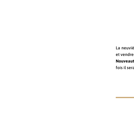
La neuvi
et vendre
Nouveaut
fois il s