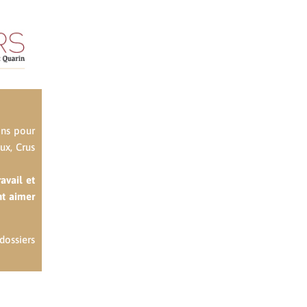
ons pour
ux, Crus
avail et
nt aimer
dossiers