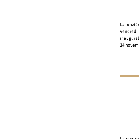
La onziè
vendredi 
inaugural
14 novemb
La quatri