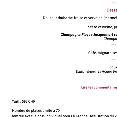
***
Desse
Douceur rhubarbe-fraise et verveine (marmela
légère verveine, j
Champagne Ployez-Jacquemart cuv
Champa
***
Café, mignardises
***
Eau
Eaux minérales Acqua Pa
Lire les commentaires
Tarif :
595 CHF
Nombre de places limité à 70
(entrée avec le pass individuel pour La Grande Dégustation du 