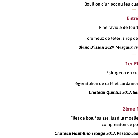
Bouillon d’un pot au feu cla
***
Entr
Fine raviole de tour
crémeux de têtes, sirop 
Blanc D’Issan 2024, Margaux Tro
***
1er P
Esturgeon en cro
léger siphon de café et cardamom
Château Quintus 2017, Sa
***
2ème P
Filet de bœuf suisse, jus à la moe
compression de p
Château Haut-Brion rouge 2017, Pessac-Lé