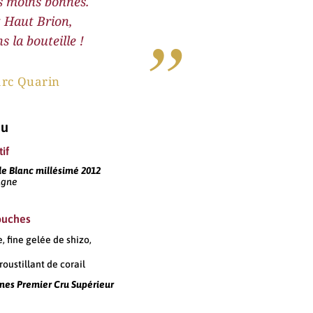
es moins bonnes.
t Haut Brion,
”
s la bouteille !
rc Quarin
u
if
 Blanc millésimé 2012
gne
ouches
 fine gelée de shizo,
oustillant de corail
nes Premier Cru Supérieur