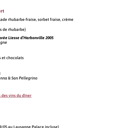
rt
de rhubarbe-fraise, sorbet fraise, crème
us de rhubarbe)
ée Liesse d’Harbonville 2005
gne
 et chocolats
x
nna & San Pellegrino
 des vins du dîner
29/05 au Lausanne Palace incluse)