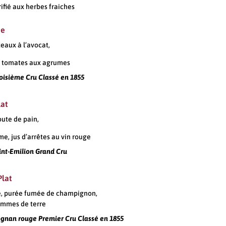
rifié aux herbes fraiches
ée
teaux à l’avocat,
de tomates aux agrumes
isième Cru Classé en 1855
lat
ute de pain,
e, jus d’arrêtes au vin rouge
int-Emilion Grand Cru
lat
lle, purée fumée de champignon,
ommes de terre
ognan rouge Premier Cru Classé en 1855