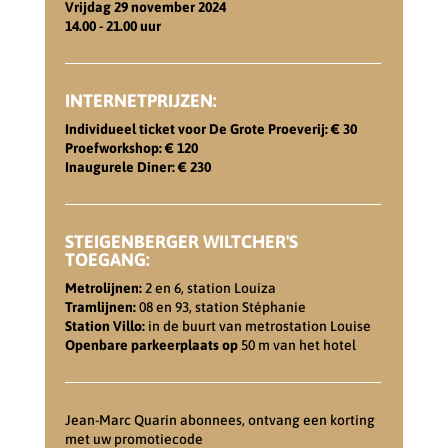
Vrijdag 29 november 2024
14.00 - 21.00 uur
INTERNETPRIJZEN:
Individueel ticket voor De Grote Proeverij: € 30
Proefworkshop: € 120
Inaugurele Diner: € 230
STEIGENBERGER WILTCHER'S
TOEGANG:
Metrolijnen:
2 en 6, station Louiza
Tramlijnen:
08 en 93, station Stéphanie
Station Villo:
in de buurt van metrostation Louise
Openbare parkeerplaats op
50 m van het hotel
Jean-Marc Quarin abonnees, ontvang een korting
met uw promotiecode