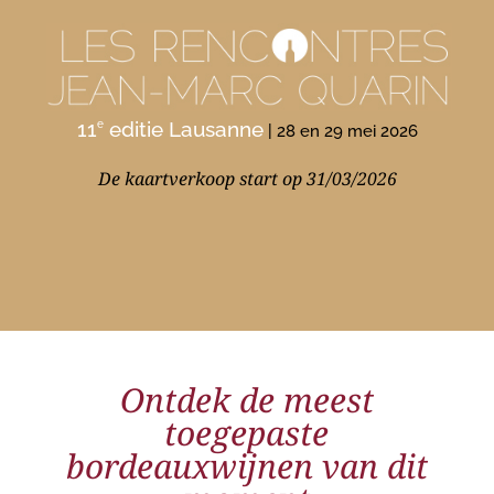
11
editie Lausanne
e
| 28 en 29 mei 2026
De kaartverkoop start op 31/03/2026
Ontdek de meest
toegepaste
bordeauxwijnen van dit